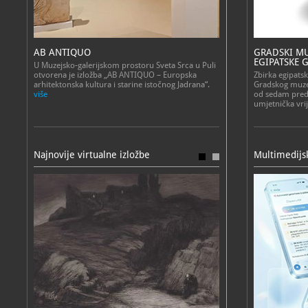
AB ANTIQUO
GRADSKI MU
EGIPATSKE 
U Muzejsko-galerijskom prostoru Sveta Srca u Puli
otvorena je izložba „AB ANTIQUO – Europska
Zbirka egipats
arhitektonska kultura i starine istočnog Jadrana“.
Gradskog muzej
više
od sedam pred
umjetnička vri
Najnovije virtualne izložbe
Multimedijsk