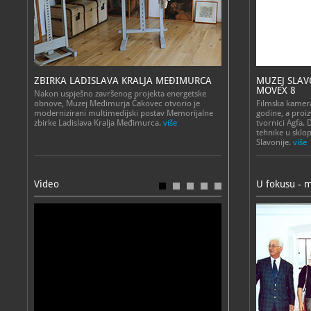
ZBIRKA LADISLAVA KRALJA MEĐIMURCA
MUZEJ SLAV
MOVEX 8
Nakon uspješno završenog projekta energetske
obnove, Muzej Međimurja Čakovec otvorio je
Filmska kamer
modernizirani multimedijski postav Memorijalne
godine, a proiz
zbirke Ladislava Kralja Međimurca.
više
tvornici Agfa. 
tehnike u sklo
Slavonije.
više
Video
U fokusu - m