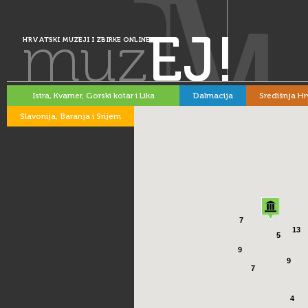
muz
EJ!
HRVATSKI MUZEJI I ZBIRKE ONLINE
Istra, Kvarner, Gorski kotar i Lika
Dalmacija
Središnja Hr
Slavonija, Baranja i Srijem
7
13
5
9
9
7
4