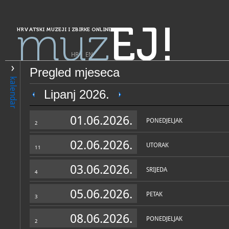
muz
EJ!
HRVATSKI MUZEJI I ZBIRKE ONLINE
HR
|
EN
Pregled mjeseca
PRETRAŽIVANJE
kalendar
Grad Zagreb
Lipanj 2026.
„Zbirka umjetnina Ante i Wi
01.06.2026.
Mimara“ - Muzej Mimara
PONEDJELJAK
2
02.06.2026.
UTORAK
11
03.06.2026.
SRIJEDA
4
05.06.2026.
PETAK
3
OPĆI PODACI
STRUČNI 
08.06.2026.
PONEDJELJAK
2