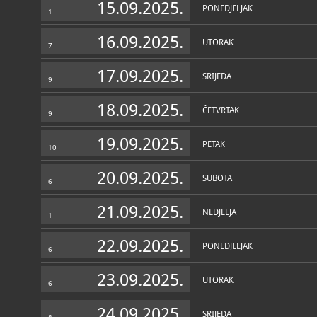
Ivoševaca. Logor je sagrađe
15.09.2025.
PONEDJELJAK
ostaci lukova koji su prip
1
zapovjedništva (pretoriji)
otkriven je oveći amfiteat
16.09.2025.
materijala, što upućuje na
UTORAK
7
Klaudijevo, a proširen je 
doba. Pronađeni monumenta
76./77. g., koji je stajao 
17.09.2025.
SRIJEDA
u amfiteatar, jasno potvr
9
Vespazijana.
18.09.2025.
ČETVRTAK
9
19.09.2025.
PETAK
10
20.09.2025.
SUBOTA
6
21.09.2025.
NEDJELJA
1
22.09.2025.
PONEDJELJAK
6
23.09.2025.
UTORAK
6
24.09.2025.
SRIJEDA