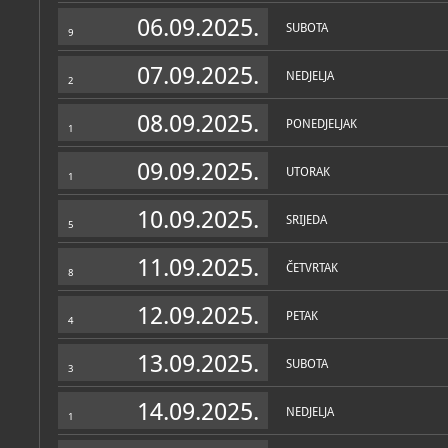
Muzej
06.09.2025.
SUBOTA
9
O MUZEJU
Arheološka zbirka "Burnu
07.09.2025.
NEDJELJA
budućega znanstvenoistra
2
mjestu Puljane nedaleko 
08.09.2025.
PONEDJELJAK
Muzejska je zbirka rezulta
1
lokaliteta rimskog amfit
2003. g. Izloženi su predm
09.09.2025.
arhitektonskih elemenata
UTORAK
1
vojne opreme i oružja.
10.09.2025.
U četiri prostorije muzejs
SRIJEDA
5
izgled rimskog naselja i ž
11.09.2025.
U prvoj prostoriji prikazan
ČETVRTAK
8
istraživanja te sve faze is
Izloženi su najreprezentati
12.09.2025.
makete idealne rekonstruk
PETAK
4
dvorani kameni nadgrobni
Zbirke
a u trećoj keramika, stakl
metalni predmeti svakod
13.09.2025.
SUBOTA
vojnička oprema. U posljed
3
OSTALE ZBIRKE
MUZEJSKE ZBIRKE
skulptura cara Vespazijana
Arheološka zbirka 
graditeljske tehnike Bur
arheološka
14.09.2025.
NEDJELJA
1
Ostaci rimskoga vojnog l
na desnoj obali Krke, na 