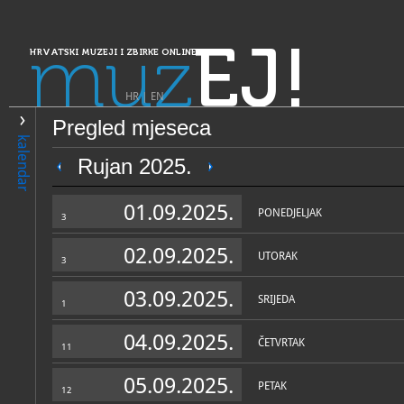
muz
EJ!
HRVATSKI MUZEJI I ZBIRKE ONLINE
HR
|
EN
Pregled mjeseca
PRETRAŽIVANJE
kalendar
Dalmacija
Rujan 2025.
Arheološka zbirka "Burnum
01.09.2025.
PONEDJELJAK
3
02.09.2025.
UTORAK
3
03.09.2025.
SRIJEDA
1
04.09.2025.
ČETVRTAK
11
OPĆI PODACI
STRUČNI 
05.09.2025.
PETAK
12