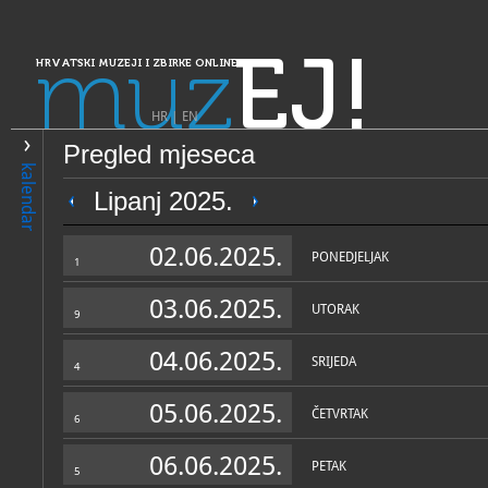
muz
EJ!
HRVATSKI MUZEJI I ZBIRKE ONLINE
HR
|
EN
Pregled mjeseca
PRETRAŽIVANJE
kalendar
Dalmacija
Lipanj 2025.
Arheološka zbirka "Burnum
02.06.2025.
PONEDJELJAK
1
03.06.2025.
UTORAK
9
04.06.2025.
SRIJEDA
4
05.06.2025.
ČETVRTAK
6
OPĆI PODACI
STRUČNI 
06.06.2025.
PETAK
5