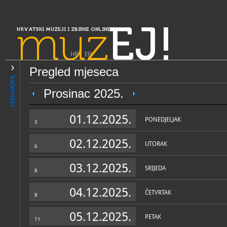
muz
EJ!
HRVATSKI MUZEJI I ZBIRKE ONLINE
HR
|
EN
Pregled mjeseca
PRETRAŽIVANJE
kalendar
Slavonija, Baranja i Srijem
Prosinac 2025.
Arheološki muzej Osijek
01.12.2025.
PONEDJELJAK
3
02.12.2025.
UTORAK
6
03.12.2025.
SRIJEDA
8
04.12.2025.
ČETVRTAK
8
OPĆI PODACI
STRUČNI 
05.12.2025.
PETAK
11