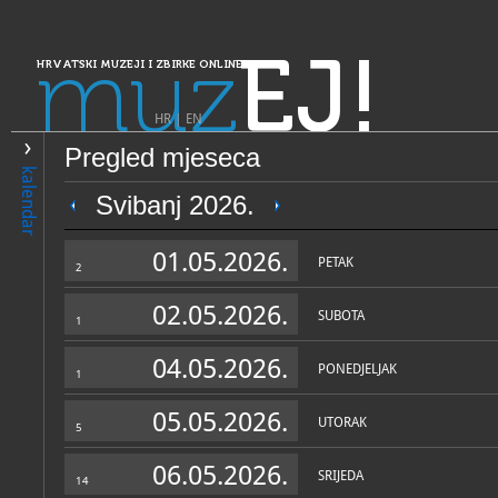
muz
EJ!
HRVATSKI MUZEJI I ZBIRKE ONLINE
HR
|
EN
Pregled mjeseca
PRETRAŽIVANJE
kalendar
Dalmacija
Svibanj 2026.
Arheološki muzej Zadar - M
01.05.2026.
starina
PETAK
2
02.05.2026.
SUBOTA
1
04.05.2026.
PONEDJELJAK
1
05.05.2026.
UTORAK
5
OPĆI PODACI
STRUČNI 
06.05.2026.
SRIJEDA
14