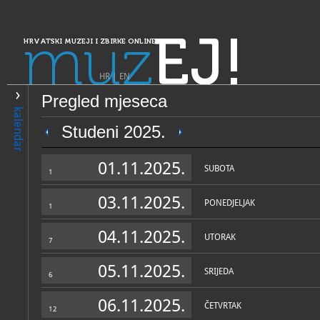
muz
EJ!
HRVATSKI MUZEJI I ZBIRKE ONLINE
HR
|
EN
Pregled mjeseca
PRETRAŽIVANJE
kalendar
Dalmacija
Studeni 2025.
Arheološki muzej Zadar - M
01.11.2025.
starina
SUBOTA
1
03.11.2025.
PONEDJELJAK
1
04.11.2025.
UTORAK
7
05.11.2025.
SRIJEDA
6
OPĆI PODACI
STRUČNI 
06.11.2025.
ČETVRTAK
12