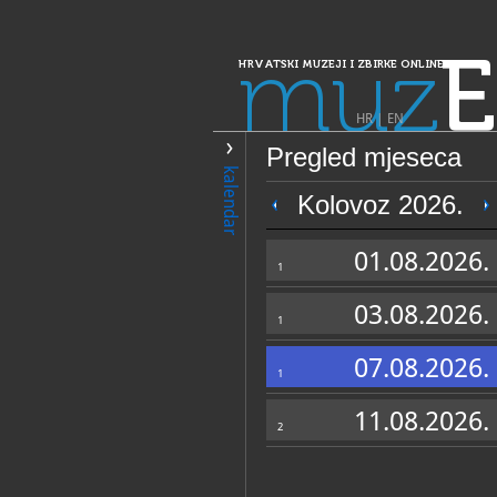
muz
E
HRVATSKI MUZEJI I ZBIRKE ONLINE
HR
|
EN
Pregled mjeseca
PRETRAŽIVANJE
kalendar
Dalmacija
Kolovoz 2026.
Arheološki muze
01.08.2026.
starina
1
03.08.2026.
1
07.08.2026.
1
11.08.2026.
2
OPĆI PODACI