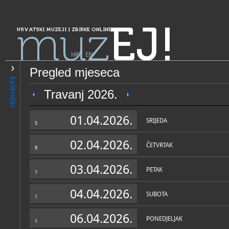
muz
EJ!
HRVATSKI MUZEJI I ZBIRKE ONLINE
HR
|
EN
Pregled mjeseca
PRETRAŽIVANJE
kalendar
Grad Zagreb
Travanj 2026.
Donacija Zlatić
01.04.2026.
SRIJEDA
5
02.04.2026.
ČETVRTAK
8
03.04.2026.
PETAK
1
04.04.2026.
SUBOTA
1
OPĆI PODACI
STRUČNI 
06.04.2026.
PONEDJELJAK
1