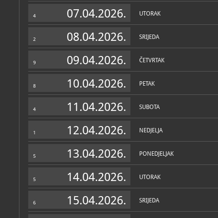
Muzej
07.04.2026.
UTORAK
4
O MUZEJU
U kompleksu zgrada Zoološ
08.04.2026.
SRIJEDA
postav kiparskih djela Zlat
2
između 1975. i 2005. g. Ri
životinja manjih dimenzi
09.04.2026.
bronci, granitu i drvu, o 
ČETVRTAK
9
Zlatićevi prikazi životinja
10.04.2026.
znak, a njihovim izlagan
PETAK
8
inovativan je način poveza
11.04.2026.
Zlatko Zlatić (1933.-2019.
SUBOTA
4
Akademiji likovnih umjetno
Vanje Radauša. Imao je de
12.04.2026.
diljem Hrvatske, a sudjel
NEDJELJA
1
izložbama u zemlji i ino
kiparskim simpozijima i r
nalaze se u mnogim muzej
13.04.2026.
PONEDJELJAK
desetak njegovih većih an
5
je u javnim prostorima u 
Zbirke
i Sisku.
14.04.2026.
UTORAK
5
OSTALE ZBIRKE
MUZEJSKE ZBIRKE
Donacija skulptura 
15.04.2026.
SRIJEDA
umjetnička
6