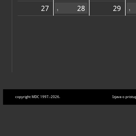
Zbirke
27
28
29
1
1
copyright MDC 1997.-2026.
Izjava o pristu