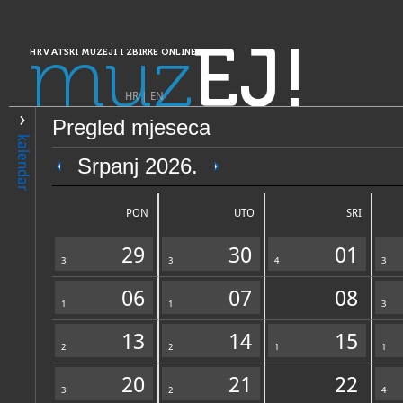
muz
EJ!
HRVATSKI MUZEJI I ZBIRKE ONLINE
HR
|
EN
Pregled mjeseca
PRETRAŽIVANJE
kalendar
Dalmacija
Srpanj 2026.
Dubrovački muzeji - Arheol
PON
UTO
SRI
29
30
01
3
3
4
3
06
07
08
1
1
3
13
14
15
2
OPĆI PODACI
2
1
STRUČNI 
1
20
21
22
3
2
4