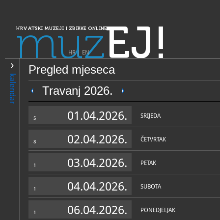
muz
EJ!
HRVATSKI MUZEJI I ZBIRKE ONLINE
HR
|
EN
Pregled mjeseca
PRETRAŽIVANJE
kalendar
Dalmacija
Travanj 2026.
Dubrovački muzeji - Kultur
01.04.2026.
muzej
SRIJEDA
5
02.04.2026.
ČETVRTAK
8
03.04.2026.
PETAK
1
04.04.2026.
SUBOTA
1
OPĆI PODACI
STRUČNI 
06.04.2026.
PONEDJELJAK
1