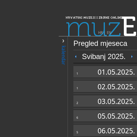
muz
E
HRVATSKI MUZEJI I ZBIRKE ONLINE
HR
|
EN
Pregled mjeseca
PRETRAŽIVANJE
kalendar
Dalmacija
Svibanj 2025.
Dubrovački muze
01.05.2025.
1
02.05.2025.
1
03.05.2025.
2
05.05.2025.
6
OPĆI PODACI
06.05.2025.
5