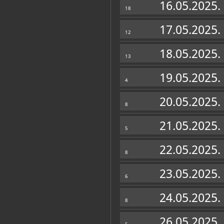
16.05.2025.
18
17.05.2025.
12
18.05.2025.
13
19.05.2025.
4
20.05.2025.
8
21.05.2025.
5
Muzej u fondovima MDC-a
22.05.2025.
Katalog knjižnice
(1)
8
Milošević-Đerek, Lana
23.05.2025.
Pome i pengana jaja Dubrovačkog k
6
Dubrovniku
Dubrovnik, Dubrovački muzeji - Etnogra
24.05.2025.
8
26.05.2025.