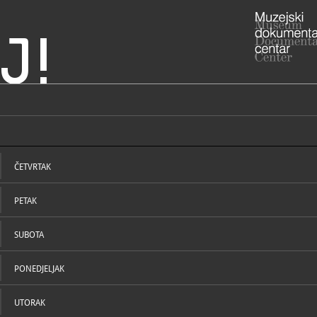
J!
ji - Etnografski muzej
ADRESA
Od Rupa 3,
Dubrovačko
ČETVRTAK
RADNO VRIJE
Zimsko radn
31. ožujka:
PETAK
Etnografski
utorkom za
SUBOTA
Dubrovački 
godinu i Fes
dan i Staru
PONEDJELJAK
otvoreni su
STRUČNI DJELATNICI
STRUČN
020/32
T
020/3
F
UTORAK
etnog
E
http:
W