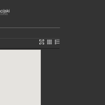
 20000 Dubrovnik
-neretvanska županija
ME
o vrijeme – od 1. studenog do
 muzej (žitnica Rupe): 9-16h,
tvoreno
muzeji ne rade na Božić, Novu
tu sv. Vlaha (3. veljače). Na Badnji
 godinu Dubrovački muzeji
 od 9 do 12 sati.
E SLUŽBE I USLUGE
3-013, 323-018, 323-056
21-497
rafski@dumus.hr
//www.dumus.hr/hr/etnografski-