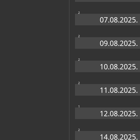
2
07.08.2025.
2
09.08.2025.
2
10.08.2025.
2
Muzej u fondovima MDC-a
11.08.2025.
Katalog knjižnice
(1)
Milošević-Đerek, Lana
1
Pome i pengana jaja Dubrovačkog k
12.08.2025.
Dubrovniku
Dubrovnik, Dubrovački muzeji - Etnogra
2
14.08.2025.