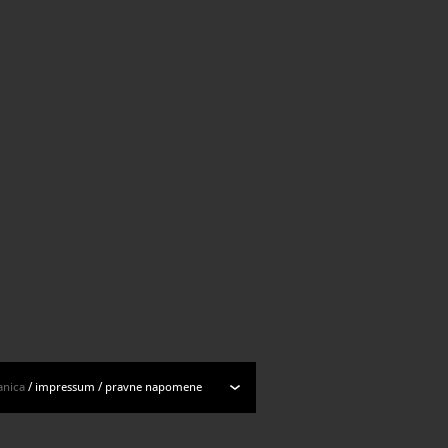
anica
/
impressum
/
pravne napomene