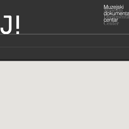
J!
ji - Etnografski muzej
ADRESA
Od Rupa 3,
Dubrovačko
RADNO VRIJE
Zimsko radn
31. ožujka:
Etnografski
utorkom za
Dubrovački 
godinu i Fes
dan i Staru
otvoreni su
STRUČNI DJELATNICI
STRUČN
020/32
T
020/3
F
etnog
E
http:
W