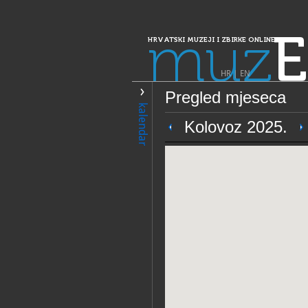
muz
E
HRVATSKI MUZEJI I ZBIRKE ONLINE
HR
|
EN
Pregled mjeseca
PRETRAŽIVANJE
kalendar
Dalmacija
Kolovoz 2025.
Dubrovački muze
OPĆI PODACI