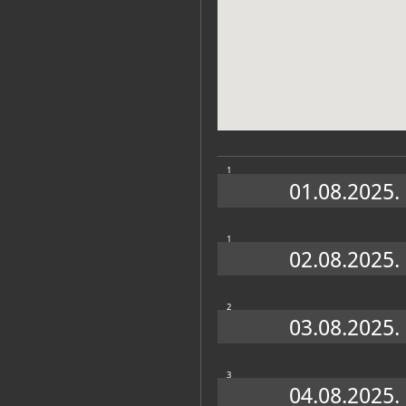
Muzej
1
01.08.2025.
1
02.08.2025.
Zbirke
2
03.08.2025.
OSTALE ZBIRKE
3
04.08.2025.