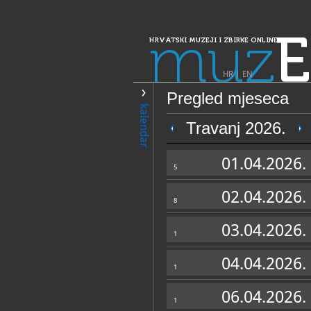
muz
E
HRVATSKI MUZEJI I ZBIRKE ONLINE
HR
|
EN
Pregled mjeseca
PRETRAŽIVANJE
kalendar
Dalmacija
Travanj 2026.
Dubrovački muze
01.04.2026.
5
02.04.2026.
8
03.04.2026.
1
04.04.2026.
1
OPĆI PODACI
06.04.2026.
1