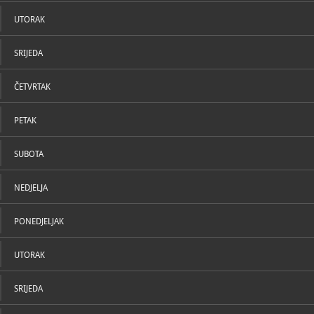
U katal
muzej/
UTORAK
SRIJEDA
ČETVRTAK
PETAK
SUBOTA
NEDJELJA
PONEDJELJAK
UTORAK
SRIJEDA