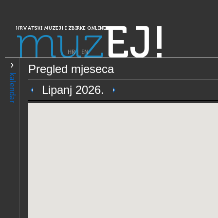
muz
EJ!
HRVATSKI MUZEJI I ZBIRKE ONLINE
HR
|
EN
Pregled mjeseca
PRETRAŽIVANJE
kalendar
Dalmacija
Lipanj 2026.
Dubrovački muzeji - Etnogr
OPĆI PODACI
STRUČNI 