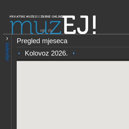
muz
EJ!
HRVATSKI MUZEJI I ZBIRKE ONLINE
HR
|
EN
Pregled mjeseca
PRETRAŽIVANJE
kalendar
Dalmacija
Kolovoz 2026.
Dubrovački muzeji - Pomor
OPĆI PODACI
STRUČNI 