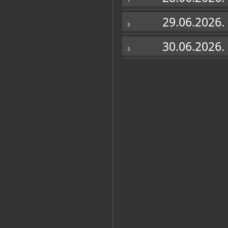
1
29.06.2026.
3
Katalog knjižnice
(4)
30.06.2026.
3
Gjukić-Bender, Vedrana
Satovi iz Zbirke varije Kulturno-
Dubrovnik, Dubrovački muzeji - Kulturn
Čizmić, Frane
Državni grb Dubrovačke Republike:
Dubrovnik, Dubrovački muzeji - Kulturn
Zelenci: restaurirana dubrovačka 
Dubrovnik, Dubrovački muzeji - Kulturn