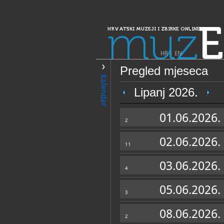
muz
E
HRVATSKI MUZEJI I ZBIRKE ONLINE
HR
|
EN
Pregled mjeseca
PRETRAŽIVANJE
kalendar
Dalmacija
Lipanj 2026.
Dubrovački muze
01.06.2026.
muzej
2
02.06.2026.
11
03.06.2026.
4
05.06.2026.
3
OPĆI PODACI
08.06.2026.
2