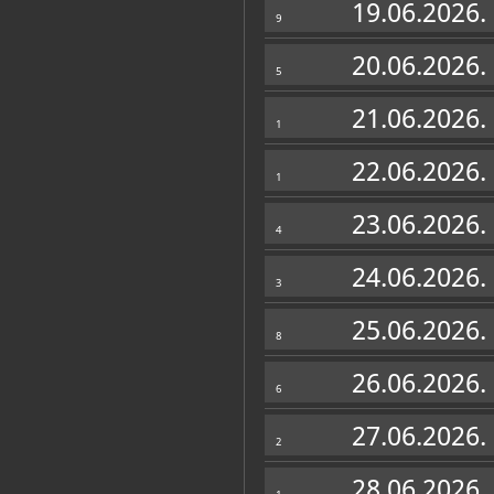
19.06.2026.
9
20.06.2026.
5
21.06.2026.
1
22.06.2026.
1
23.06.2026.
4
24.06.2026.
3
Muzej u fondovima MDC-a
25.06.2026.
Plakatoteka
(1)
8
26.06.2026.
6
27.06.2026.
2
28.06.2026.