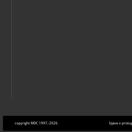
Vojnici grofa Josipa Kazimira Draškovića: katalog likovnih djel
Trakošćan, Dvor Trakošćan, 2024
Singh, Lekha
Žene nose svijet
Trakošćan, Dvor Trakošćan, 2023
copyright MDC 1997.-2026.
Izjava o pristu