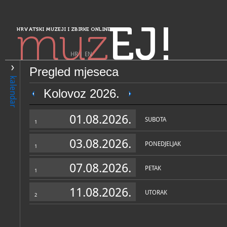
muz
EJ!
HRVATSKI MUZEJI I ZBIRKE ONLINE
HR
|
EN
Pregled mjeseca
PRETRAŽIVANJE
kalendar
Sjeverozapadna Hrvatska
Kolovoz 2026.
Dvor Trakošćan
01.08.2026.
SUBOTA
1
03.08.2026.
PONEDJELJAK
1
07.08.2026.
PETAK
1
11.08.2026.
UTORAK
2
OPĆI PODACI
STRUČNI 