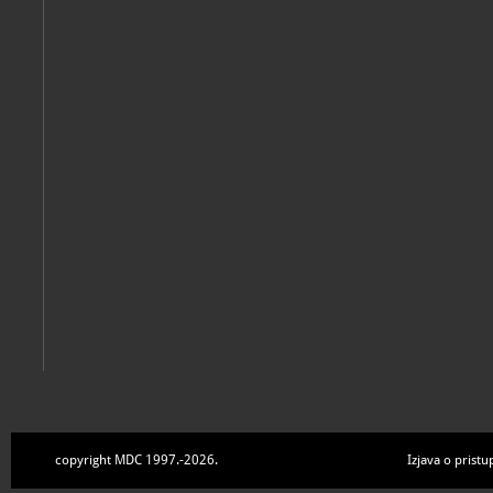
Vojnici grofa Josipa Kazimira Draškovića: katalog likovnih djel
Trakošćan, Dvor Trakošćan, 2024
Singh, Lekha
Žene nose svijet
Trakošćan, Dvor Trakošćan, 2023
copyright MDC 1997.-2026.
Izjava o pristu