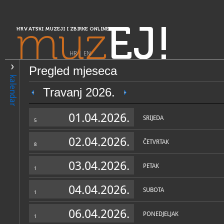
muz
EJ!
HRVATSKI MUZEJI I ZBIRKE ONLINE
HR
|
EN
Pregled mjeseca
PRETRAŽIVANJE
kalendar
Središnja Hrvatska
Travanj 2026.
Etno kuća - čardak Ivanić-G
01.04.2026.
SRIJEDA
5
02.04.2026.
ČETVRTAK
8
03.04.2026.
PETAK
1
04.04.2026.
SUBOTA
1
OPĆI PODACI
STRUČNI 
06.04.2026.
PONEDJELJAK
1