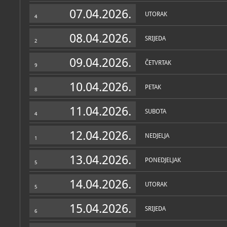
Muzej
07.04.2026.
UTORAK
4
O MUZEJU
Etno-okućnica prikazuje 
08.04.2026.
SRIJEDA
objekte na imanju te nači
2
narodne baštine nacional
Hrvatskoj.
09.04.2026.
ČETVRTAK
9
Kuća Staveni, u kojoj se zb
krajem 19. st. Drveni zid
10.04.2026.
obojeni u bijelo. Unutrašn
PETAK
8
nekoliko dijelova:
ganjek
-
sobu,
kychune
- kuhinju i
je prostorijama tradicion
11.04.2026.
SUBOTA
U stambenom dijelu izlože
4
tekstil, u kuhinji kuhinjsk
ostali kuhinjski pribor.
12.04.2026.
NEDJELJA
1
U dvorištu je krušna peć, 
spremište za žito te kokoš
koji su se upotrebljavali u
13.04.2026.
PONEDJELJAK
preradi mlijeka i obradi d
5
14.04.2026.
UTORAK
5
15.04.2026.
SRIJEDA
6