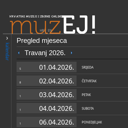
muz
EJ!
HRVATSKI MUZEJI I ZBIRKE ONLINE
HR
|
EN
Pregled mjeseca
PRETRAŽIVANJE
kalendar
Središnja Hrvatska
Travanj 2026.
Etno-okućnica češke narodn
01.04.2026.
Selo
SRIJEDA
5
02.04.2026.
ČETVRTAK
8
03.04.2026.
PETAK
1
04.04.2026.
SUBOTA
1
OPĆI PODACI
STRUČNI 
06.04.2026.
PONEDJELJAK
1