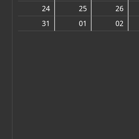
Muzej
24
25
26
O MUZEJU
Zbirka je otvorena 1999. 
31
01
02
Obuhvaća etnografsku gra
načinu života i gospodar
Bibinja.