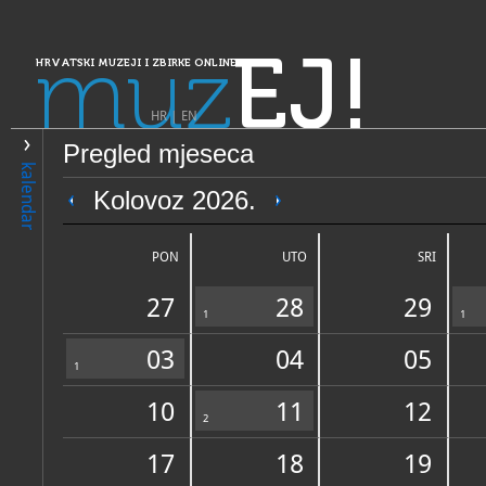
muz
EJ!
HRVATSKI MUZEJI I ZBIRKE ONLINE
HR
|
EN
Pregled mjeseca
PRETRAŽIVANJE
kalendar
Dalmacija
Kolovoz 2026.
Etnografska zbirka Bibinje
PON
UTO
SRI
27
28
29
1
1
03
04
05
1
10
11
12
OPĆI PODACI
2
STRUČNI 
17
18
19