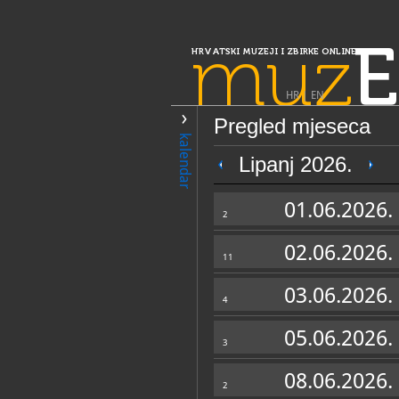
muz
E
HRVATSKI MUZEJI I ZBIRKE ONLINE
HR
|
EN
Pregled mjeseca
PRETRAŽIVANJE
kalendar
Slavonija, Ba
Lipanj 2026.
Etnografska zbi
01.06.2026.
RH
2
02.06.2026.
11
03.06.2026.
4
05.06.2026.
3
OPĆI PODACI
08.06.2026.
2