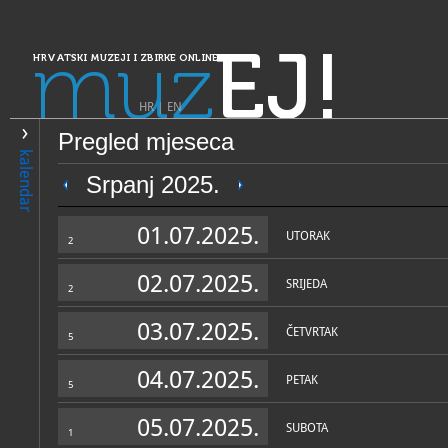
muz
EJ!
HRVATSKI MUZEJI I ZBIRKE ONLINE
HR
|
EN
Pregled mjeseca
PRETRAŽIVANJE
kalendar
Dalmacija
Srpanj 2025.
Etnografska zbirka u župn
01.07.2025.
UTORAK
2
02.07.2025.
SRIJEDA
2
03.07.2025.
ČETVRTAK
5
04.07.2025.
PETAK
5
OPĆI PODACI
NADLE
05.07.2025.
SUBOTA
1