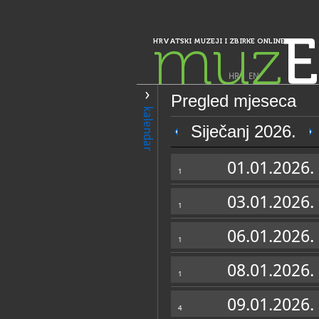
muz
E
HRVATSKI MUZEJI I ZBIRKE ONLINE
HR
|
EN
Pregled mjeseca
PRETRAŽIVANJE
kalendar
Istra, Kvarner, Gorski kotar i Lika
Siječanj 2026.
Etnografski muz
01.01.2026.
etnografico dell''
1
03.01.2026.
1
06.01.2026.
1
08.01.2026.
1
OPĆI PODACI
09.01.2026.
4