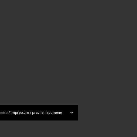
anica
/
impressum
/
pravne napomene