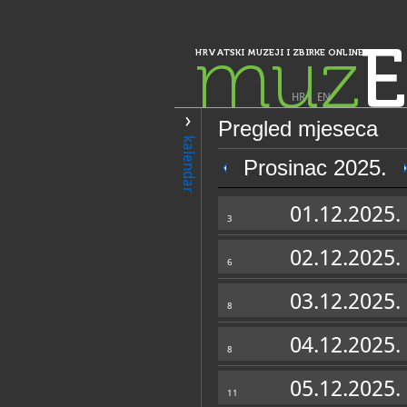
muz
E
HRVATSKI MUZEJI I ZBIRKE ONLINE
HR
|
EN
Pregled mjeseca
PRETRAŽIVANJE
kalendar
Istra, Kvarner, Gorski kotar i Lika
Prosinac 2025.
Etnografski muz
01.12.2025.
etnografico dell''
3
02.12.2025.
6
03.12.2025.
8
04.12.2025.
8
OPĆI PODACI
05.12.2025.
11