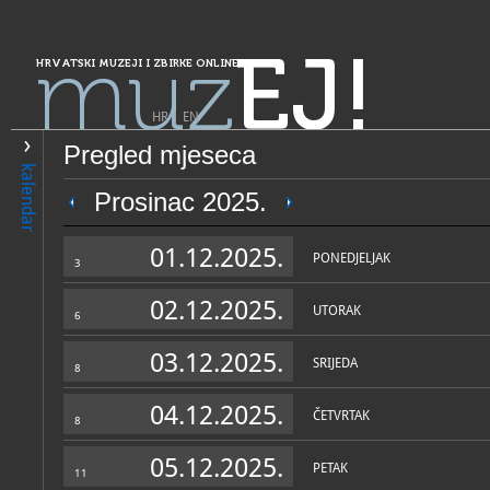
muz
EJ!
HRVATSKI MUZEJI I ZBIRKE ONLINE
HR
|
EN
Pregled mjeseca
PRETRAŽIVANJE
kalendar
Grad Zagreb
Prosinac 2025.
Etnografski muzej Zagreb
01.12.2025.
PONEDJELJAK
3
02.12.2025.
UTORAK
6
03.12.2025.
SRIJEDA
8
04.12.2025.
ČETVRTAK
8
OPĆI PODACI
STRUČNI 
05.12.2025.
PETAK
11