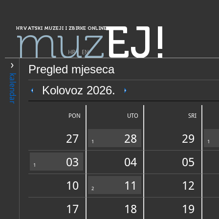
muz
EJ!
HRVATSKI MUZEJI I ZBIRKE ONLINE
HR
|
EN
Pregled mjeseca
PRETRAŽIVANJE
kalendar
Grad Zagreb
Kolovoz 2026.
Etnografski muzej Zagreb
PON
UTO
SRI
27
28
29
1
1
03
04
05
1
10
11
12
OPĆI PODACI
2
STRUČNI 
17
18
19