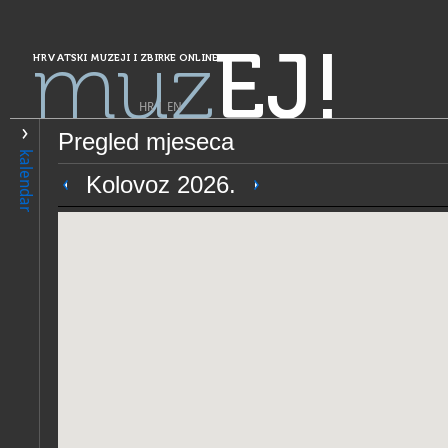
muz
EJ!
HRVATSKI MUZEJI I ZBIRKE ONLINE
HR
|
EN
Pregled mjeseca
PRETRAŽIVANJE
kalendar
Grad Zagreb
Kolovoz 2026.
Etnografski muzej Zagreb
OPĆI PODACI
STRUČNI 