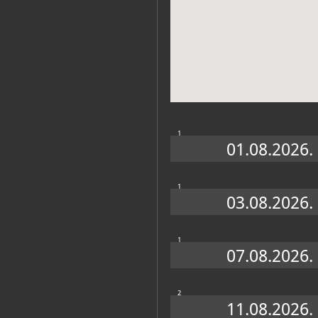
Muzej
1
01.08.2026.
1
03.08.2026.
Zbirke
1
07.08.2026.
OSTALE ZBIRKE
2
11.08.2026.