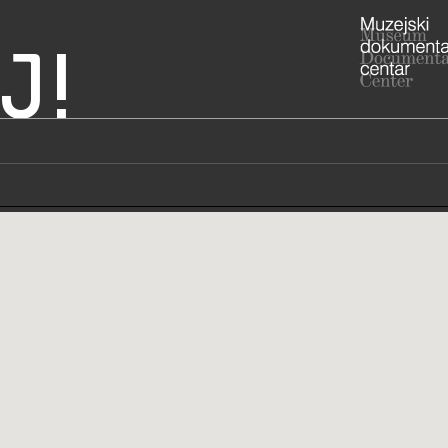
J!
 Trojstvo
ADRESA
Braće Radić
Bjelovarsko
RADNO VRIJE
uz najavu
043/8
T
043/8
F
info@v
E
http:
W
trojstvo.hr/
STRUČNI DJELATNICI
STRUČN