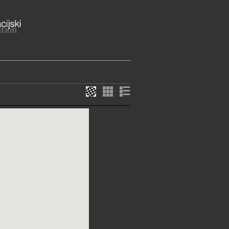
 66, 43226 Veliko Trojstvo
-bilogorska županija
ME
85-643
85-009
eliko-trojstvo.hr
//www.veliko-
trojstvo/defaultc...
E SLUŽBE I USLUGE