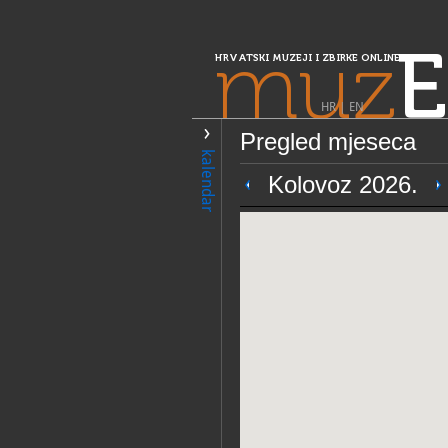
muz
E
HRVATSKI MUZEJI I ZBIRKE ONLINE
HR
|
EN
Pregled mjeseca
PRETRAŽIVANJE
kalendar
Središnja Hrvatska
Kolovoz 2026.
Etnopark Veliko
OPĆI PODACI