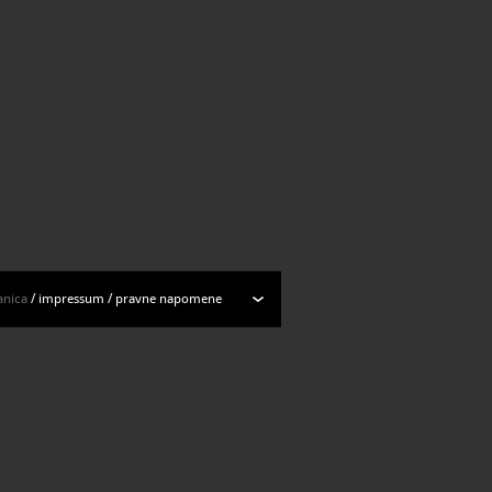
anica
/
impressum
/
pravne napomene