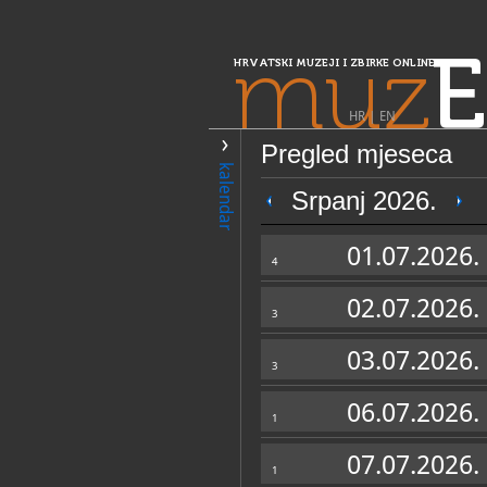
muz
E
HRVATSKI MUZEJI I ZBIRKE ONLINE
HR
|
EN
Pregled mjeseca
PRETRAŽIVANJE
kalendar
Središnja Hrvatska
Srpanj 2026.
Galerija "Baruta
01.07.2026.
4
02.07.2026.
3
03.07.2026.
3
06.07.2026.
1
OPĆI PODACI
07.07.2026.
1