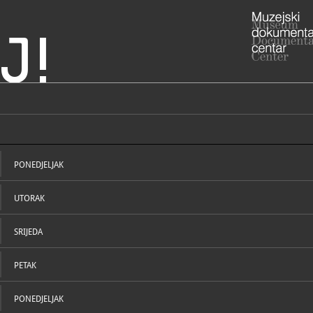
J!
Hrvatska
ke - Ivan Lacković Croata
ADRESA
Kanalska 11
Koprivničko
PONEDJELJAK
RADNO VRIJE
uz najavu (
Kalinovac)
UTORAK
+385 
T
tzp.dr
E
https:
W
SRIJEDA
lackovic-...
PETAK
STRUČNI DJELATNICI
STRUČN
PONEDJELJAK