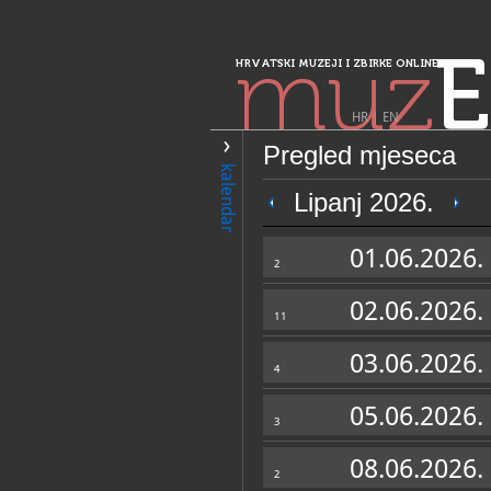
muz
E
HRVATSKI MUZEJI I ZBIRKE ONLINE
HR
|
EN
Pregled mjeseca
PRETRAŽIVANJE
kalendar
Sjeverozapadna 
Lipanj 2026.
Galerija Batins
01.06.2026.
2
02.06.2026.
11
03.06.2026.
4
05.06.2026.
3
OPĆI PODACI
08.06.2026.
2