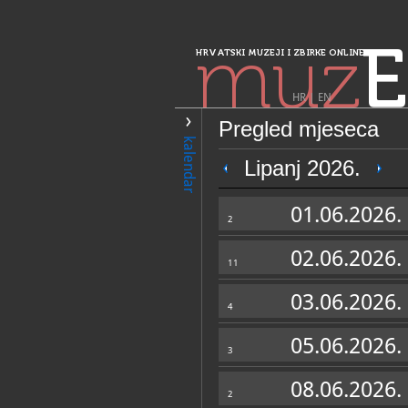
muz
E
HRVATSKI MUZEJI I ZBIRKE ONLINE
HR
|
EN
Pregled mjeseca
PRETRAŽIVANJE
kalendar
Sjeverozapadna 
Lipanj 2026.
Galerija grada 
01.06.2026.
2
02.06.2026.
11
03.06.2026.
4
05.06.2026.
3
OPĆI PODACI
08.06.2026.
2