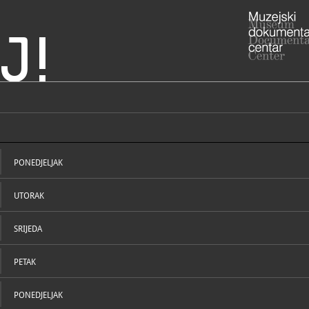
J!
Hrvatska
Krapine
ADRESA
Magistratsk
Krapinsko-z
PONEDJELJAK
RADNO VRIJE
utorak - su
UTORAK
ponedjeljk
praznikom 
049/3
T
049/3
SRIJEDA
F
galeri
E
https
W
krapine/
PETAK
STRUČNI DJELATNICI
STRUČN
PONEDJELJAK