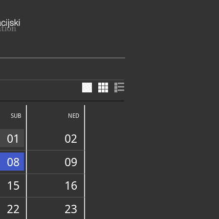
a 25, 49000 Krapina
agorska županija
SUB
NED
ME
bota: 10-13 h
01
02
om, nedjeljom, blagdanom i
zatvoreno
70-810
08
09
70-810
ja.krapina@gmail.com
://krapina.net/galerija-grada-
15
16
E SLUŽBE I USLUGE
22
23