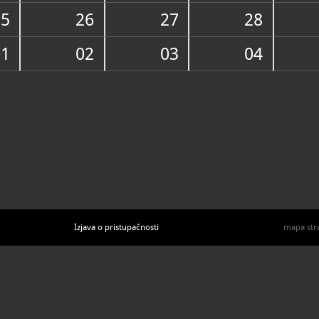
U katal
25
26
27
28
01
02
03
04
Izjava o pristupačnosti
mapa str