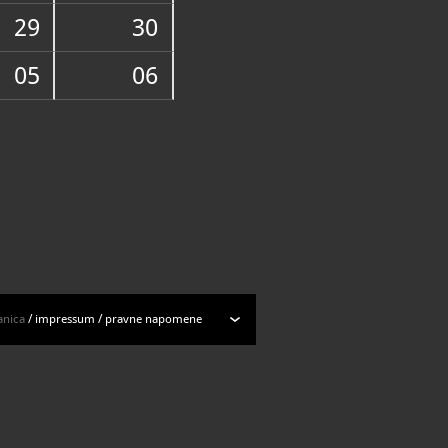
ogu muzejskih predmeta
29
30
05
06
anica
/
impressum
/
pravne napomene