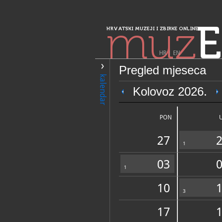
muz
E
HRVATSKI MUZEJI I ZBIRKE ONLINE
HR
|
EN
Pregled mjeseca
PRETRAŽIVANJE
kalendar
Sjeverozapadna 
Kolovoz 2026.
Galerija grada 
PON
27
1
03
1
10
OPĆI PODACI
3
17