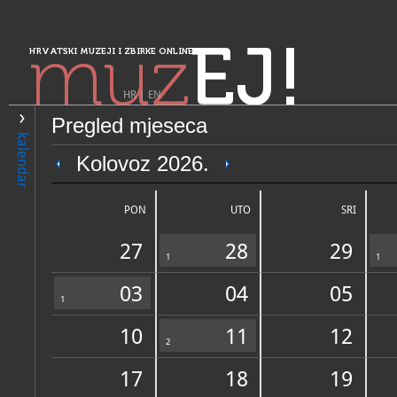
muz
EJ!
HRVATSKI MUZEJI I ZBIRKE ONLINE
HR
|
EN
Pregled mjeseca
PRETRAŽIVANJE
kalendar
Sjeverozapadna Hrvatska
Kolovoz 2026.
Galerija izvorne umjetnosti 
PON
UTO
SRI
27
28
29
1
1
03
04
05
1
10
11
12
OPĆI PODACI
2
STRUČNI 
17
18
19