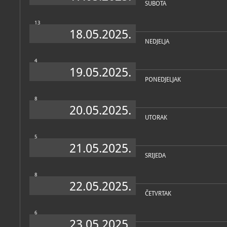
SUBOTA
European legacy
Zagreb, Galerija Klovićevi dvori, 2024
13
18.05.2025.
Jurčec Kos, Koraljka [urednik]; Šimat Banov, Ive; Komesarović, Anamarija [urednik]
NEDJELJA
Atelijeri Medulićeva: Sjećanje na zaborav = Remembering forg
Zagreb, Galerija Klovićevi dvori, 2023
4
19.05.2025.
PONEDJELJAK
8
20.05.2025.
UTORAK
5
21.05.2025.
SRIJEDA
8
22.05.2025.
ČETVRTAK
6
23.05.2025.