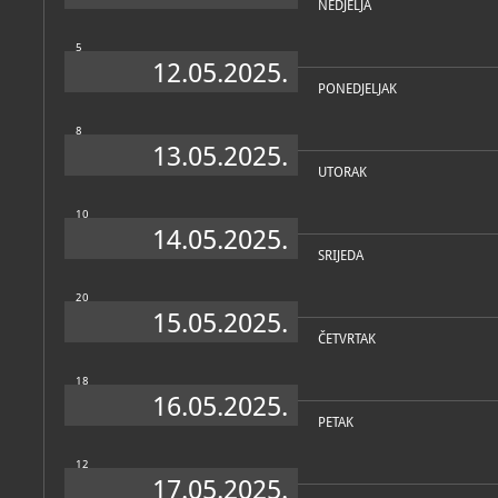
NEDJELJA
5
12.05.2025.
Personalni arhiv
(2)
PONEDJELJAK
8
13.05.2025.
UTORAK
10
14.05.2025.
SRIJEDA
Ljubica
Ante
20
Ramušćak
Sorić
15.05.2025.
ČETVRTAK
18
Katalog knjižnice
(234)
16.05.2025.
Josip Botteri Dini: retrospektiva : 18. travnja - 2. lipnja 2024.
PETAK
Zagreb, Galerija Klovićevi dvori, 2024
12
17.05.2025.
Misterij majstora Fortezze: europska baština šibenskog gravera 