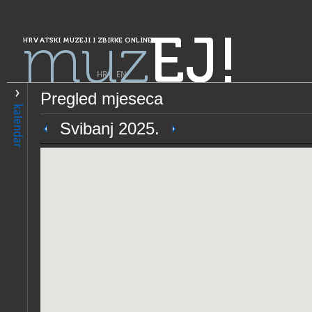
muz
EJ!
HRVATSKI MUZEJI I ZBIRKE ONLINE
HR
|
EN
Pregled mjeseca
PRETRAŽIVANJE
kalendar
Grad Zagreb
Svibanj 2025.
Galerija Klovićevi dvori
OPĆI PODACI
STRUČNI 