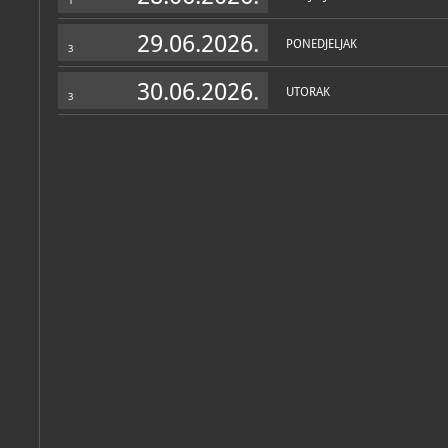
1
29.06.2026.
PONEDJELJAK
3
Personalni arhiv
(2)
30.06.2026.
UTORAK
3
Ljubica
Ante
Ramušćak
Sorić
Katalog knjižnice
(234)
Josip Botteri Dini: retrospektiva : 18. travnja - 2. lipnja 2024.
Zagreb, Galerija Klovićevi dvori, 2024
Misterij majstora Fortezze: europska baština šibenskog gravera 