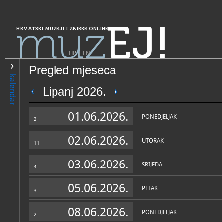
muz
EJ!
HRVATSKI MUZEJI I ZBIRKE ONLINE
HR
|
EN
Pregled mjeseca
PRETRAŽIVANJE
kalendar
Grad Zagreb
Lipanj 2026.
Galerija Klovićevi dvori
01.06.2026.
PONEDJELJAK
2
02.06.2026.
UTORAK
11
03.06.2026.
SRIJEDA
4
05.06.2026.
PETAK
3
OPĆI PODACI
STRUČNI 
08.06.2026.
PONEDJELJAK
2