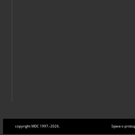
European legacy
Zagreb, Galerija Klovićevi dvori, 2024
Jurčec Kos, Koraljka [urednik]; Šimat Banov, Ive; Komesarović, Anamarija [urednik]
Atelijeri Medulićeva: Sjećanje na zaborav = Remembering forg
Zagreb, Galerija Klovićevi dvori, 2023
copyright MDC 1997.-2026.
Izjava o pristu