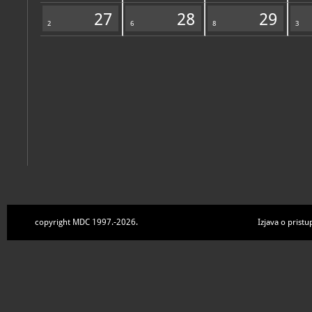
Zbirke
27
28
29
2
6
8
3
copyright MDC 1997.-2026.
Izjava o pristu