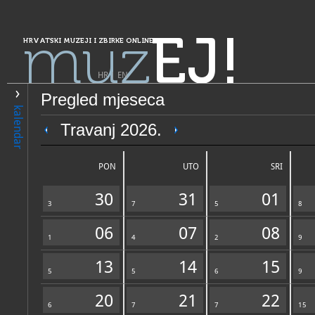
muz
EJ!
HRVATSKI MUZEJI I ZBIRKE ONLINE
HR
|
EN
Pregled mjeseca
PRETRAŽIVANJE
kalendar
Grad Zagreb
Travanj 2026.
Galerija Klovićevi dvori
PON
UTO
SRI
30
31
01
3
7
5
8
06
07
08
1
4
2
9
13
14
15
5
OPĆI PODACI
5
6
STRUČNI 
9
20
21
22
6
7
7
15