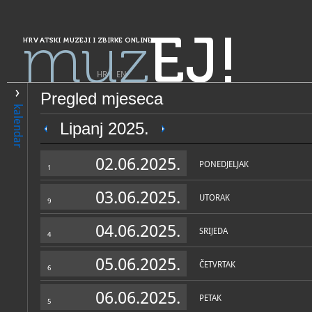
muz
EJ!
HRVATSKI MUZEJI I ZBIRKE ONLINE
HR
|
EN
Pregled mjeseca
PRETRAŽIVANJE
kalendar
Grad Zagreb
Lipanj 2025.
Galerija Klovićevi dvori
02.06.2025.
PONEDJELJAK
1
03.06.2025.
UTORAK
9
04.06.2025.
SRIJEDA
4
05.06.2025.
ČETVRTAK
6
OPĆI PODACI
STRUČNI 
06.06.2025.
PETAK
5