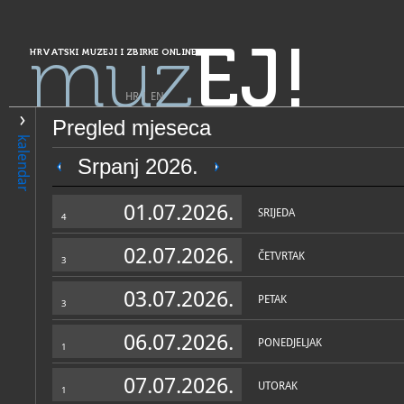
muz
EJ!
HRVATSKI MUZEJI I ZBIRKE ONLINE
HR
|
EN
Pregled mjeseca
PRETRAŽIVANJE
kalendar
Grad Zagreb
Srpanj 2026.
Galerija Klovićevi dvori
01.07.2026.
SRIJEDA
4
02.07.2026.
ČETVRTAK
3
03.07.2026.
PETAK
3
06.07.2026.
PONEDJELJAK
1
OPĆI PODACI
STRUČNI 
07.07.2026.
UTORAK
1