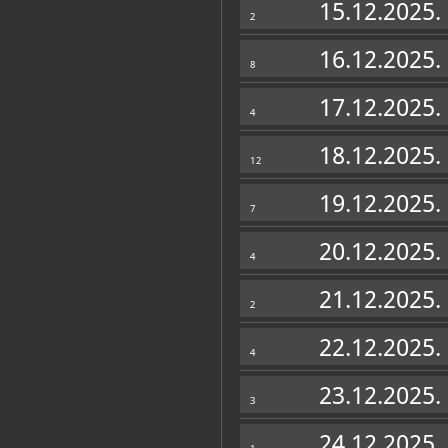
15.12.2025.
2
16.12.2025.
8
17.12.2025.
4
18.12.2025.
12
19.12.2025.
7
20.12.2025.
4
Muzej u fondovima MDC-a
21.12.2025.
Plakatoteka
(3)
2
22.12.2025.
4
23.12.2025.
3
24.12.2025.