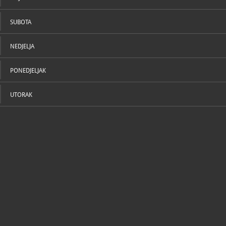
SUBOTA
NEDJELJA
erija Prica, 25.5. - 30.6. 2022.
PONEDJELJAK
rija Prica izlaže u Centru za mlade Bunker, 28.9. - 28.10. 2018.
UTORAK
ija Prica, 2018
tura : Galerija Prica izlaže u Centru za mlade Bunker, 16.3. 2018. - 11.4
ija Prica, 2018