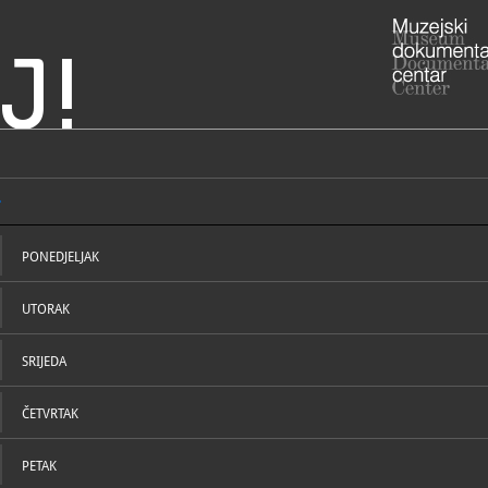
J!
ADRESA
Trg Matice
Zagrebačka 
PONEDJELJAK
RADNO VRIJE
utorak, srij
petak: 13 -
UTORAK
subota i ned
ponedjeljk
zatvoreno
01/33
T
SRIJEDA
nikoli
E
pou.galeri
https
W
ČETVRTAK
STRUČNI DJELATNICI
STRUČN
PETAK