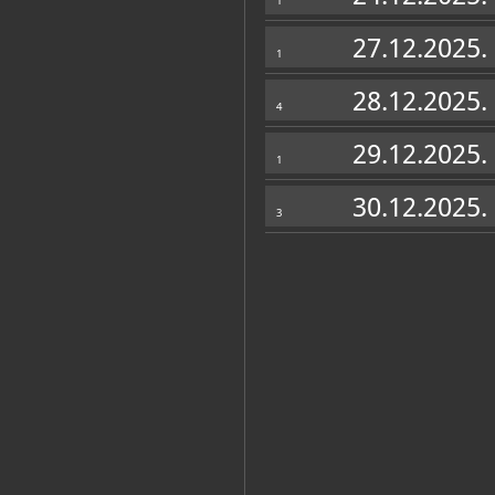
1
27.12.2025.
1
Katalog knjižnice
(22)
28.12.2025.
4
Karlovačke slikarske okosnice: Gal
Samobor, Galerija Prica, 2022
29.12.2025.
1
Ivana Puljić: Glazba u slici : Gale
30.12.2025.
3
Samobor, Pučko otvoreno učilište, Galer
Ivica Lajtner: Puž - forma i struk
Samobor, Pučko otvoreno učilište, Galer