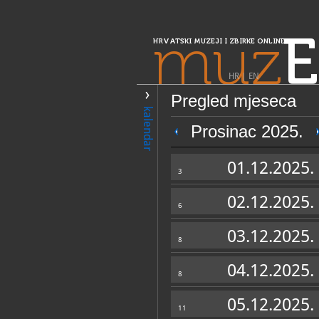
muz
E
HRVATSKI MUZEJI I ZBIRKE ONLINE
HR
|
EN
Pregled mjeseca
PRETRAŽIVANJE
kalendar
Središnja Hrvatska
Prosinac 2025.
Galerija Prica
01.12.2025.
3
02.12.2025.
6
03.12.2025.
8
04.12.2025.
8
OPĆI PODACI
05.12.2025.
11