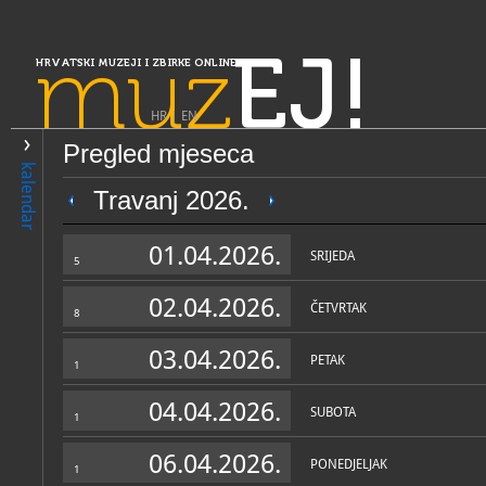
muz
EJ!
HRVATSKI MUZEJI I ZBIRKE ONLINE
HR
|
EN
Pregled mjeseca
PRETRAŽIVANJE
kalendar
Slavonija, Baranja i Srijem
Travanj 2026.
Galerija umjetnina grada S
01.04.2026.
Broda
SRIJEDA
5
02.04.2026.
ČETVRTAK
8
03.04.2026.
PETAK
1
04.04.2026.
SUBOTA
1
OPĆI PODACI
STRUČNI 
06.04.2026.
PONEDJELJAK
1