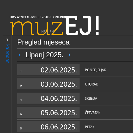
muz
EJ!
HRVATSKI MUZEJI I ZBIRKE ONLINE
HR
|
EN
Pregled mjeseca
PRETRAŽIVANJE
kalendar
Slavonija, Baranja i Srijem
Lipanj 2025.
Galerija umjetnina grada S
02.06.2025.
Broda
PONEDJELJAK
1
03.06.2025.
UTORAK
9
04.06.2025.
SRIJEDA
4
05.06.2025.
ČETVRTAK
6
OPĆI PODACI
STRUČNI 
06.06.2025.
PETAK
5