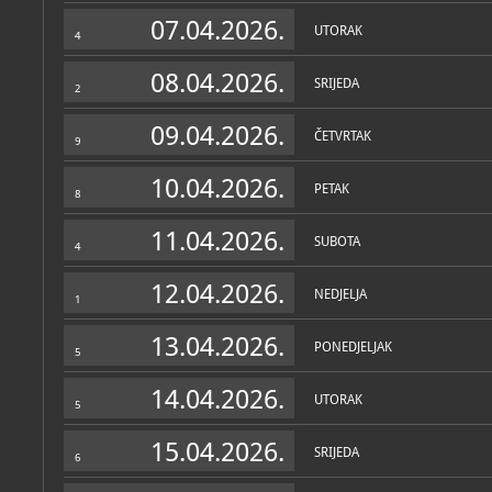
Muzej
07.04.2026.
UTORAK
4
O MUZEJU
Gliptoteka je sastavni dio
08.04.2026.
SRIJEDA
umjetnosti - muzej skulpt
2
stvaralaštvo od antike do
namjenom jedinstvena ust
09.04.2026.
ČETVRTAK
9
Prezentacijom kapitalnih 
mjestu istaknuto je eduka
10.04.2026.
može zadovoljiti općeobra
PETAK
8
znanstvene interese.
11.04.2026.
Osnovana je 1937. godine
SUBOTA
4
cilj joj je bio prezentiran
arhitektonske plastike n
12.04.2026.
kulturne baštine. Njezin 
NEDJELJA
1
vremena obogaćen brojni
hrvatskog kiparstva 19. i 
ulaska Gipsoteke u sasta
13.04.2026.
PONEDJELJAK
preimenovana u Gliptoteku
5
od 11 000 predmeta.
Zbirke
14.04.2026.
UTORAK
Gliptoteka (grč. glyptos -
5
OSTALE ZBIRKE
MUZEJSKE ZBIRKE
izvornom značenju zbirk
Zbirka crteža hrvatskih u
značenju muzej skulpture)
Tihana Boban
15.04.2026.
industrijski objekt kožare,
SRIJEDA
umjetnička
6
1864. godine i postupno s
industrijskog pogona u Za
Zbirka crteža hrvatskih um