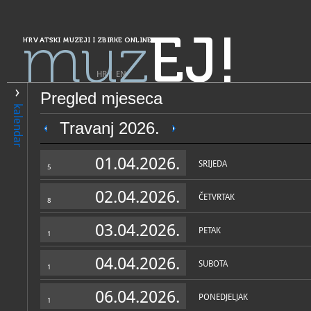
muz
EJ!
HRVATSKI MUZEJI I ZBIRKE ONLINE
HR
|
EN
Pregled mjeseca
PRETRAŽIVANJE
kalendar
Grad Zagreb
Travanj 2026.
Gliptoteka HAZU
01.04.2026.
SRIJEDA
5
02.04.2026.
ČETVRTAK
8
03.04.2026.
PETAK
1
04.04.2026.
SUBOTA
1
OPĆI PODACI
STRUČNI 
06.04.2026.
PONEDJELJAK
1