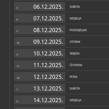
Muzej
06.12.2025.
SUBOTA
5
O MUZEJU
Gradski muzej Bakar uteme
07.12.2025.
NEDJELJA
Marochino, a smješten je 
6
stoljeća stare palače „Ma
predmeti bakarskih kapeta
08.12.2025.
zbirka, kulturno-povijesni 
PONEDJELJAK
5
navigacijske sprave itd. G
funkciji, čeka obnovu ili p
09.12.2025.
UTORAK
10
10.12.2025.
SRIJEDA
5
11.12.2025.
ČETVRTAK
17
12.12.2025.
PETAK
18
Zbirke
13.12.2025.
SUBOTA
7
OSTALE ZBIRKE
MUZEJSKE ZBIRKE
Arheološka
arheološka
14.12.2025.
NEDJELJA
6
Etnografska
etnografska