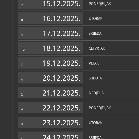
15.12.2025.
PONEDJELJAK
2
Kulturno-povijesna
povijesna
16.12.2025.
UTORAK
Povijesna
8
povijesna
17.12.2025.
Tehnička
SRIJEDA
4
tehnička
Umjetnička
18.12.2025.
ČETVRTAK
umjetnička
12
Zbirka primijenjene umjet
19.12.2025.
umjetnička
PETAK
7
20.12.2025.
SUBOTA
4
Muzej u fondovima MDC-a
21.12.2025.
Katalog knjižnice
(1)
NEDJELJA
2
Marochino, Ivo
22.12.2025.
Grad Bakar kroz vjekove
PONEDJELJAK
4
Bakar, Gradski muzej Bakar, 1982
23.12.2025.
UTORAK
3
24.12.2025.
SRIJEDA