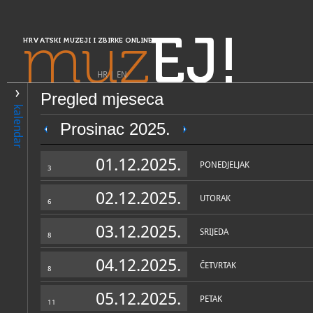
muz
EJ!
HRVATSKI MUZEJI I ZBIRKE ONLINE
HR
|
EN
Pregled mjeseca
PRETRAŽIVANJE
kalendar
Središnja Hrvatska
Prosinac 2025.
Gradski muzej Bakar
01.12.2025.
PONEDJELJAK
3
02.12.2025.
UTORAK
6
03.12.2025.
SRIJEDA
8
04.12.2025.
ČETVRTAK
8
OPĆI PODACI
STRUČNI 
05.12.2025.
PETAK
11