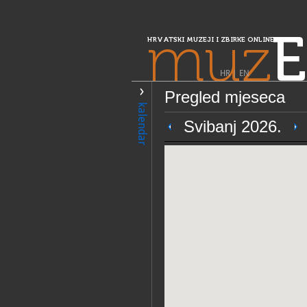
muz
E
HRVATSKI MUZEJI I ZBIRKE ONLINE
HR
|
EN
Pregled mjeseca
PRETRAŽIVANJE
kalendar
Središnja Hrvatska
Svibanj 2026.
Gradski muzej B
OPĆI PODACI