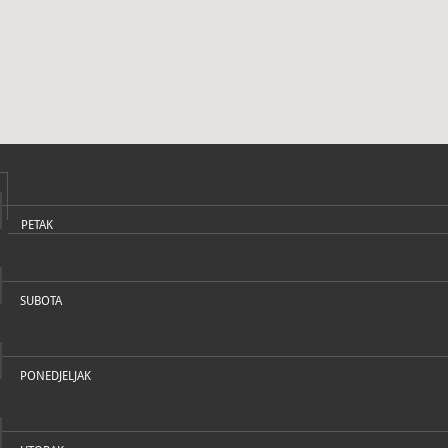
U katal
PETAK
SUBOTA
PONEDJELJAK