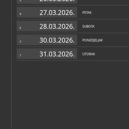
5
Fotkam ja: izložba fotografija : Gradska galerija Jastrebarsko, 
Jastrebarsko, Gradski muzej Jastrebarsko, 2010
27.03.2026.
PETAK
9
28.03.2026.
SUBOTA
6
30.03.2026.
PONEDJELJAK
3
31.03.2026.
UTORAK
7