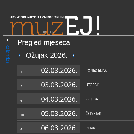
muz
EJ!
HRVATSKI MUZEJI I ZBIRKE ONLINE
HR
|
EN
Pregled mjeseca
PRETRAŽIVANJE
kalendar
Središnja Hrvatska
Ožujak 2026.
Gradski muzej Jastrebarsko
02.03.2026.
PONEDJELJAK
1
03.03.2026.
UTORAK
5
04.03.2026.
SRIJEDA
6
05.03.2026.
ČETVRTAK
10
OPĆI PODACI
STRUČNI 
06.03.2026.
PETAK
4