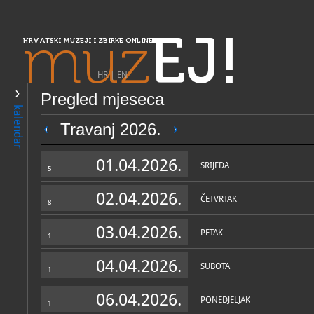
muz
EJ!
HRVATSKI MUZEJI I ZBIRKE ONLINE
HR
|
EN
Pregled mjeseca
PRETRAŽIVANJE
kalendar
Središnja Hrvatska
Travanj 2026.
Gradski muzej Jastrebarsko
01.04.2026.
SRIJEDA
5
02.04.2026.
ČETVRTAK
8
03.04.2026.
PETAK
1
04.04.2026.
SUBOTA
1
OPĆI PODACI
STRUČNI 
06.04.2026.
PONEDJELJAK
1