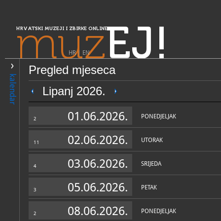
muz
EJ!
HRVATSKI MUZEJI I ZBIRKE ONLINE
HR
|
EN
Pregled mjeseca
PRETRAŽIVANJE
kalendar
Središnja Hrvatska
Lipanj 2026.
Gradski muzej Jastrebarsko
01.06.2026.
PONEDJELJAK
2
02.06.2026.
UTORAK
11
03.06.2026.
SRIJEDA
4
05.06.2026.
PETAK
3
OPĆI PODACI
STRUČNI 
08.06.2026.
PONEDJELJAK
2